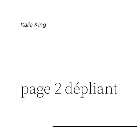
Aller
au
contenu
Italia King
page 2 dépliant